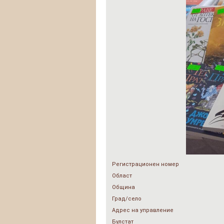
Регистрационен номер
Област
Община
Град/село
Адрес на управление
Булстат