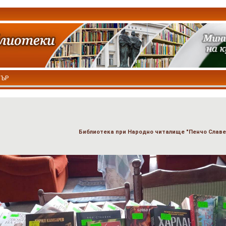
ТЪР
Библиотека при Народно читалище "Пенчо Славе