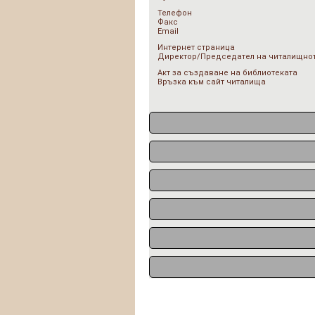
Телефон
Факс
Email
Интернет страница
Директор/Председател на читалищнот
Акт за създаване на библиотеката
Връзка към сайт читалища