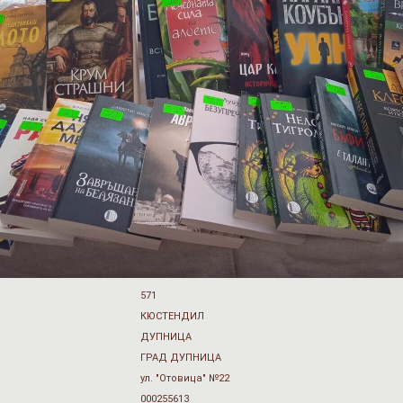
571
КЮСТЕНДИЛ
ДУПНИЦА
ГРАД ДУПНИЦА
ул. "Отовица" №22
000255613