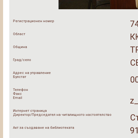
Регистрационен номер
7
Област
К
Община
Т
Град/село
С
Адрес на управление
Булстат
0
Телефон
Факс
Email
z
Интернет страница
Директор/Председател на читалищното настоятелство
С
Акт за създаване на библиотеката
9