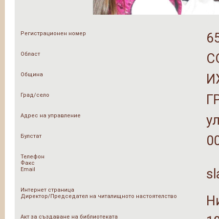
Регистрационен номер
6
Област
С
Община
И
Град/село
Г
Адрес на управление
у
Булстат
0
Телефон
Факс
Email
s
Интернет страница
Директор/Председател на читалищното настоятелство
Н
Акт за създаване на библиотеката