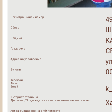
Регистрационен номер
4
Област
Ш
Община
К
Град/село
С
Адрес на управление
у
Булстат
0
Телефон
Факс
Email
k
Интернет страница
Директор/Председател на читалищното настоятелство
Х
Акт за създаване на библиотеката