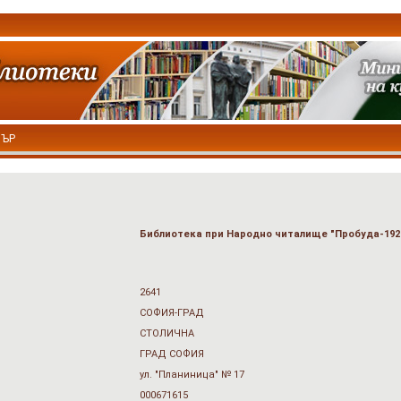
ТЪР
Библиотека при Народно читалище "Пробуда-1926
2641
СОФИЯ-ГРАД
СТОЛИЧНА
ГРАД СОФИЯ
ул. "Планиница" № 17
000671615