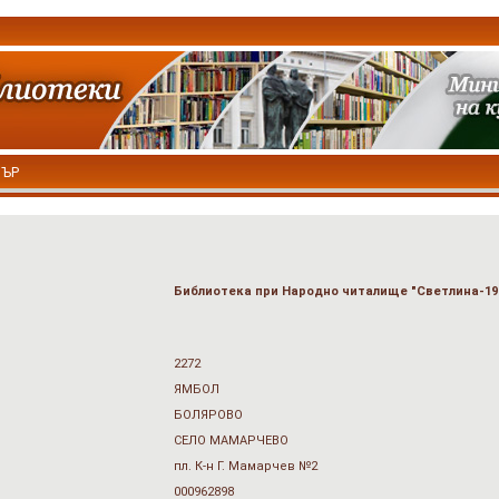
ТЪР
Библиотека при Народно читалище "Светлина-19
2272
ЯМБОЛ
БОЛЯРОВО
СЕЛО МАМАРЧЕВО
пл. К-н Г. Мамарчев №2
000962898