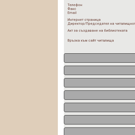
Телефон
Факс
Email
Интернет страница
Директор/Председател на читалищнот
Акт за създаване на библиотеката
Връзка към сайт читалища