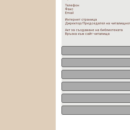
Телефон
Факс
Email
Интернет страница
Директор/Председател на читалищнот
Акт за създаване на библиотеката
Връзка към сайт читалища