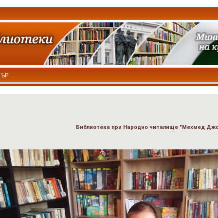
ТЪР
Библиотека при Народно читалище "Мехмед Джон