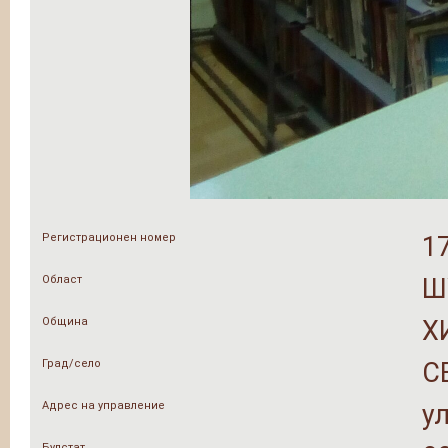
Регистрационен номер
1
Област
Ш
Община
Х
Град/село
С
Адрес на управление
у
Булстат