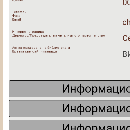
0
Телефон
Факс
Email
ch
Интернет страница
Директор/Председател на читалищното настоятелство
С
Акт за създаване на библиотеката
Връзка към сайт читалища
В
Информацио
Информацио
Информацио