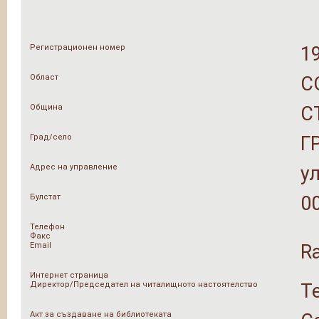
Регистрационен номер
1
Област
С
Община
С
Град/село
Г
Адрес на управление
ул
Булстат
0
Телефон
Факс
Email
R
Интернет страница
Директор/Председател на читалищното настоятелство
Т
Акт за създаване на библиотеката