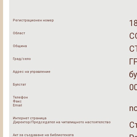
Регистрационен номер
1
Област
С
Община
С
Град/село
Г
Адрес на управление
б
Булстат
0
Телефон
Факс
Email
n
Интернет страница
Директор/Председател на читалищното настоятелство
С
Акт за създаване на библиотеката