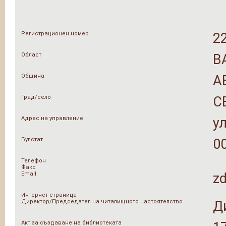
Регистрационен номер
2
Област
В
Община
А
Град/село
С
Адрес на управление
ул
Булстат
0
Телефон
Факс
Email
z
Интернет страница
Директор/Председател на читалищното настоятелство
Д
Акт за създаване на библиотеката