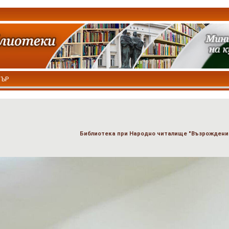
ТЪР
Библиотека при Народно читалище "Възрождени