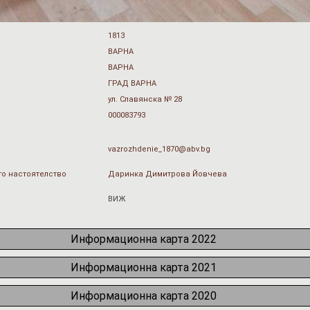
1813
ВАРНА
ВАРНА
ГРАД ВАРНА
ул. Славянска № 28
000083793
vazrozhdenie_1870@abv.bg
о настоятелство
Даринка Димитрова Йовчева
ВИЖ
Информационна карта 2022
Информационна карта 2021
Информационна карта 2020