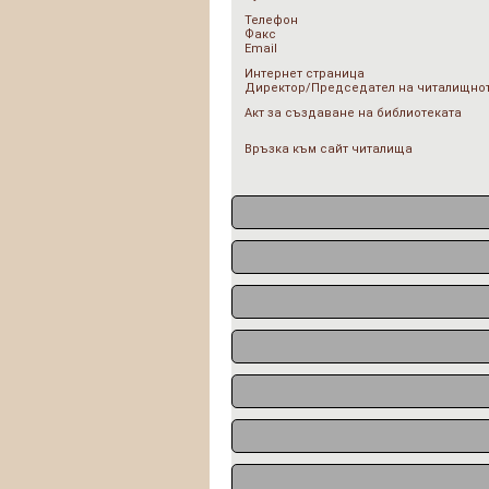
Телефон
Факс
Email
Интернет страница
Директор/Председател на читалищнот
Акт за създаване на библиотеката
Връзка към сайт читалища