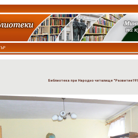
ТЪР
Библиотека при Народно читалище "Развитие1910