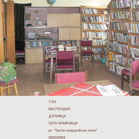
1753
КЮСТЕНДИЛ
ДУПНИЦА
СЕЛО КРАЙНИЦИ
ул. "Трети гвардейски полк"
000253904