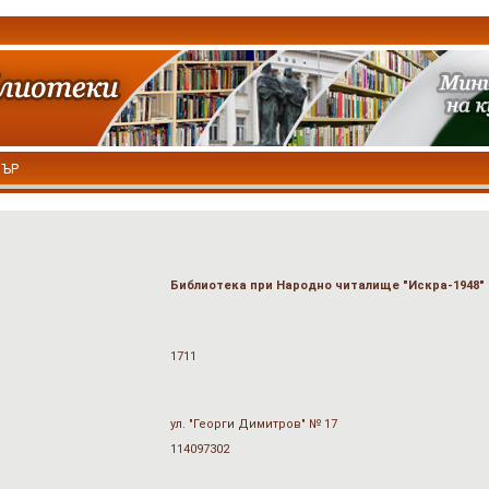
ТЪР
Библиотека при Народно читалище "Искра-1948"
1711
ул. "Георги Димитров" № 17
114097302