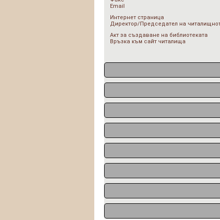
Email
Интернет страница
Директор/Председател на читалищнот
Акт за създаване на библиотеката
Връзка към сайт читалища