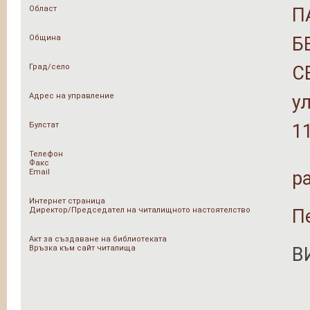
Област
П
Община
Б
Град/село
С
Адрес на управление
ул
Булстат
1
Телефон
Факс
Email
p
Интернет страница
Директор/Председател на читалищното настоятелство
П
Акт за създаване на библиотеката
Връзка към сайт читалища
В