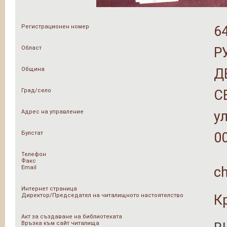
Регистрационен номер
6
Област
Р
Община
Д
Град/село
С
Адрес на управление
у
Булстат
0
Телефон
Факс
Email
ch
Интернет страница
Директор/Председател на читалищното настоятелство
К
Акт за създаване на библиотеката
Връзка към сайт читалища