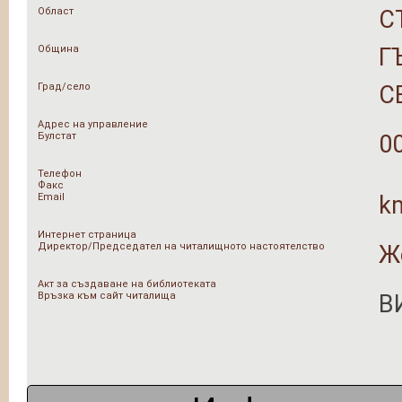
Област
С
Община
Г
Град/село
С
Адрес на управление
Булстат
0
Телефон
Факс
Email
k
Интернет страница
Директор/Председател на читалищното настоятелство
Ж
Акт за създаване на библиотеката
Връзка към сайт читалища
В