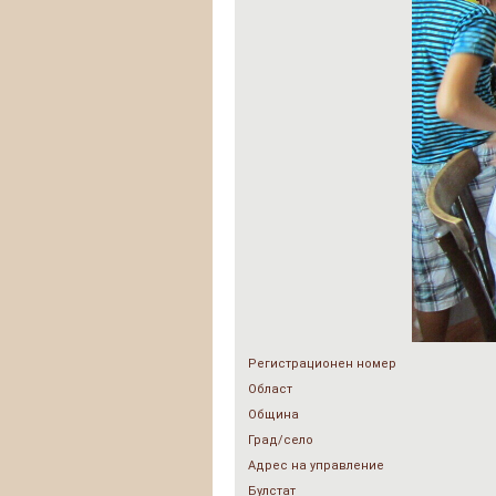
Регистрационен номер
Област
Община
Град/село
Адрес на управление
Булстат