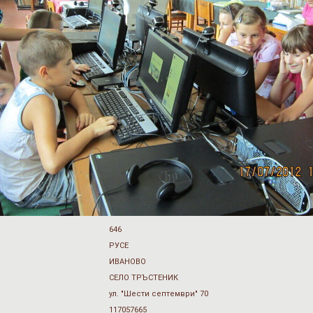
646
РУСЕ
ИВАНОВО
СЕЛО ТРЪСТЕНИК
ул. "Шести септември" 70
117057665