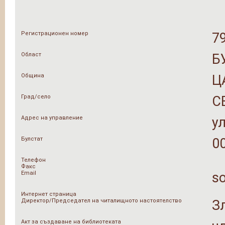
Регистрационен номер
7
Област
Б
Община
Ц
Град/село
С
Адрес на управление
у
Булстат
0
Телефон
Факс
Email
s
Интернет страница
Директор/Председател на читалищното настоятелство
З
Акт за създаване на библиотеката