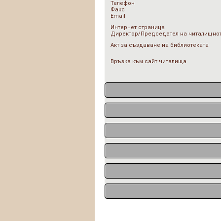
Телефон
Факс
Email
Интернет страница
Директор/Председател на читалищнот
Акт за създаване на библиотеката
Връзка към сайт читалища