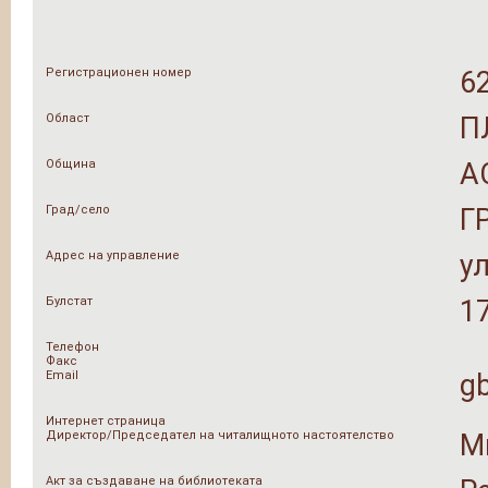
Регистрационен номер
6
Област
П
Община
А
Град/село
Г
Адрес на управление
ул
Булстат
1
Телефон
Факс
Email
g
Интернет страница
Директор/Председател на читалищното настоятелство
М
Акт за създаване на библиотеката