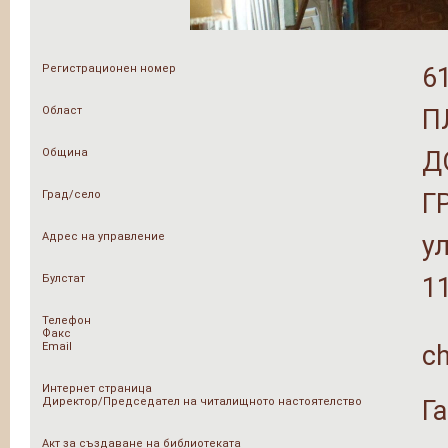
Регистрационен номер
6
Област
П
Община
Д
Град/село
Г
Адрес на управление
ул
Булстат
1
Телефон
Факс
Email
ch
Интернет страница
Директор/Председател на читалищното настоятелство
Г
Акт за създаване на библиотеката